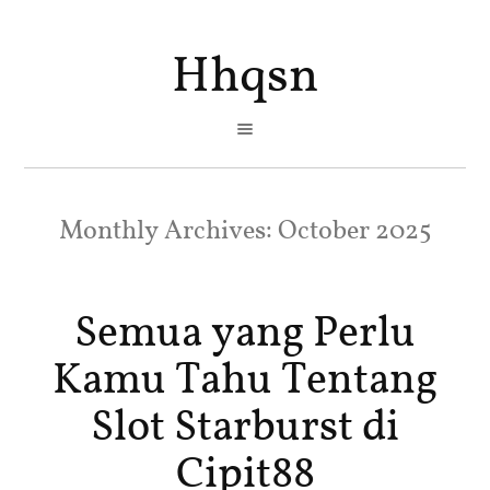
Hhqsn
Monthly Archives:
October 2025
Semua yang Perlu
Kamu Tahu Tentang
Slot Starburst di
Cipit88