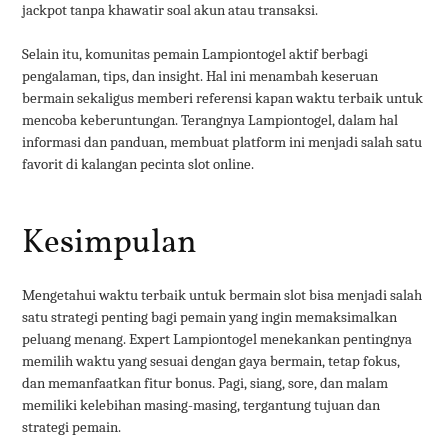
jackpot tanpa khawatir soal akun atau transaksi.
Selain itu, komunitas pemain Lampiontogel aktif berbagi
pengalaman, tips, dan insight. Hal ini menambah keseruan
bermain sekaligus memberi referensi kapan waktu terbaik untuk
mencoba keberuntungan. Terangnya Lampiontogel, dalam hal
informasi dan panduan, membuat platform ini menjadi salah satu
favorit di kalangan pecinta slot online.
Kesimpulan
Mengetahui waktu terbaik untuk bermain slot bisa menjadi salah
satu strategi penting bagi pemain yang ingin memaksimalkan
peluang menang. Expert Lampiontogel menekankan pentingnya
memilih waktu yang sesuai dengan gaya bermain, tetap fokus,
dan memanfaatkan fitur bonus. Pagi, siang, sore, dan malam
memiliki kelebihan masing-masing, tergantung tujuan dan
strategi pemain.