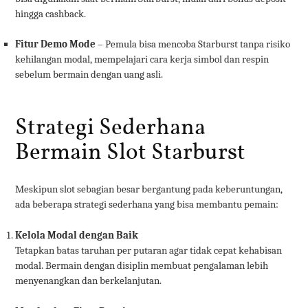
hingga cashback.
Fitur Demo Mode
– Pemula bisa mencoba Starburst tanpa risiko
kehilangan modal, mempelajari cara kerja simbol dan respin
sebelum bermain dengan uang asli.
Strategi Sederhana
Bermain Slot Starburst
Meskipun slot sebagian besar bergantung pada keberuntungan,
ada beberapa strategi sederhana yang bisa membantu pemain:
Kelola Modal dengan Baik
Tetapkan batas taruhan per putaran agar tidak cepat kehabisan
modal. Bermain dengan disiplin membuat pengalaman lebih
menyenangkan dan berkelanjutan.