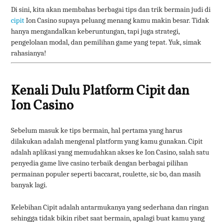
Di sini, kita akan membahas berbagai tips dan trik bermain judi di
cipit
Ion Casino supaya peluang menang kamu makin besar. Tidak
hanya mengandalkan keberuntungan, tapi juga strategi,
pengelolaan modal, dan pemilihan game yang tepat. Yuk, simak
rahasianya!
Kenali Dulu Platform Cipit dan
Ion Casino
Sebelum masuk ke tips bermain, hal pertama yang harus
dilakukan adalah mengenal platform yang kamu gunakan. Cipit
adalah aplikasi yang memudahkan akses ke Ion Casino, salah satu
penyedia game live casino terbaik dengan berbagai pilihan
permainan populer seperti baccarat, roulette, sic bo, dan masih
banyak lagi.
Kelebihan Cipit adalah antarmukanya yang sederhana dan ringan
sehingga tidak bikin ribet saat bermain, apalagi buat kamu yang