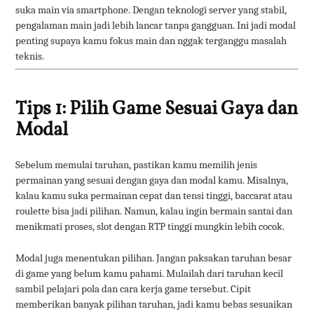
suka main via smartphone. Dengan teknologi server yang stabil,
pengalaman main jadi lebih lancar tanpa gangguan. Ini jadi modal
penting supaya kamu fokus main dan nggak terganggu masalah
teknis.
Tips 1: Pilih Game Sesuai Gaya dan
Modal
Sebelum memulai taruhan, pastikan kamu memilih jenis
permainan yang sesuai dengan gaya dan modal kamu. Misalnya,
kalau kamu suka permainan cepat dan tensi tinggi, baccarat atau
roulette bisa jadi pilihan. Namun, kalau ingin bermain santai dan
menikmati proses, slot dengan RTP tinggi mungkin lebih cocok.
Modal juga menentukan pilihan. Jangan paksakan taruhan besar
di game yang belum kamu pahami. Mulailah dari taruhan kecil
sambil pelajari pola dan cara kerja game tersebut. Cipit
memberikan banyak pilihan taruhan, jadi kamu bebas sesuaikan