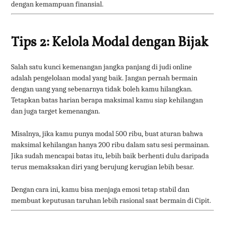
dengan kemampuan finansial.
Tips 2: Kelola Modal dengan Bijak
Salah satu kunci kemenangan jangka panjang di judi online
adalah pengelolaan modal yang baik. Jangan pernah bermain
dengan uang yang sebenarnya tidak boleh kamu hilangkan.
Tetapkan batas harian berapa maksimal kamu siap kehilangan
dan juga target kemenangan.
Misalnya, jika kamu punya modal 500 ribu, buat aturan bahwa
maksimal kehilangan hanya 200 ribu dalam satu sesi permainan.
Jika sudah mencapai batas itu, lebih baik berhenti dulu daripada
terus memaksakan diri yang berujung kerugian lebih besar.
Dengan cara ini, kamu bisa menjaga emosi tetap stabil dan
membuat keputusan taruhan lebih rasional saat bermain di Cipit.