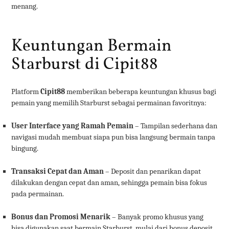
menang.
Keuntungan Bermain
Starburst di Cipit88
Platform
Cipit88
memberikan beberapa keuntungan khusus bagi
pemain yang memilih Starburst sebagai permainan favoritnya:
User Interface yang Ramah Pemain
– Tampilan sederhana dan
navigasi mudah membuat siapa pun bisa langsung bermain tanpa
bingung.
Transaksi Cepat dan Aman
– Deposit dan penarikan dapat
dilakukan dengan cepat dan aman, sehingga pemain bisa fokus
pada permainan.
Bonus dan Promosi Menarik
– Banyak promo khusus yang
bisa digunakan saat bermain Starburst, mulai dari bonus deposit