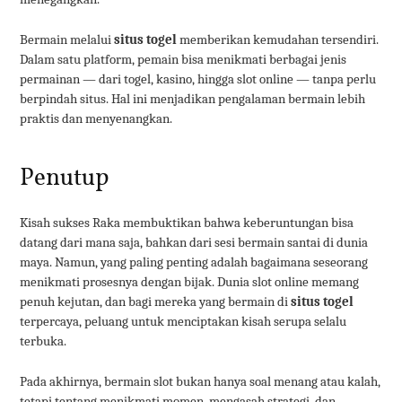
Bermain melalui
situs togel
memberikan kemudahan tersendiri.
Dalam satu platform, pemain bisa menikmati berbagai jenis
permainan — dari togel, kasino, hingga slot online — tanpa perlu
berpindah situs. Hal ini menjadikan pengalaman bermain lebih
praktis dan menyenangkan.
Penutup
Kisah sukses Raka membuktikan bahwa keberuntungan bisa
datang dari mana saja, bahkan dari sesi bermain santai di dunia
maya. Namun, yang paling penting adalah bagaimana seseorang
menikmati prosesnya dengan bijak. Dunia slot online memang
penuh kejutan, dan bagi mereka yang bermain di
situs togel
terpercaya, peluang untuk menciptakan kisah serupa selalu
terbuka.
Pada akhirnya, bermain slot bukan hanya soal menang atau kalah,
tetapi tentang menikmati momen, mengasah strategi, dan