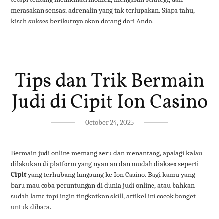
merasakan sensasi adrenalin yang tak terlupakan. Siapa tahu,
kisah sukses berikutnya akan datang dari Anda.
Tips dan Trik Bermain
Judi di Cipit Ion Casino
October 24, 2025
Bermain judi online memang seru dan menantang, apalagi kalau
dilakukan di platform yang nyaman dan mudah diakses seperti
Cipit
yang terhubung langsung ke Ion Casino. Bagi kamu yang
baru mau coba peruntungan di dunia judi online, atau bahkan
sudah lama tapi ingin tingkatkan skill, artikel ini cocok banget
untuk dibaca.