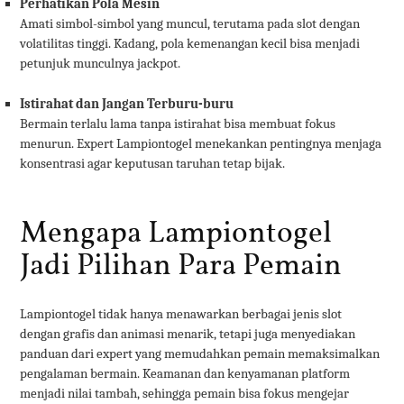
Perhatikan Pola Mesin
Amati simbol-simbol yang muncul, terutama pada slot dengan
volatilitas tinggi. Kadang, pola kemenangan kecil bisa menjadi
petunjuk munculnya jackpot.
Istirahat dan Jangan Terburu-buru
Bermain terlalu lama tanpa istirahat bisa membuat fokus
menurun. Expert Lampiontogel menekankan pentingnya menjaga
konsentrasi agar keputusan taruhan tetap bijak.
Mengapa Lampiontogel
Jadi Pilihan Para Pemain
Lampiontogel tidak hanya menawarkan berbagai jenis slot
dengan grafis dan animasi menarik, tetapi juga menyediakan
panduan dari expert yang memudahkan pemain memaksimalkan
pengalaman bermain. Keamanan dan kenyamanan platform
menjadi nilai tambah, sehingga pemain bisa fokus mengejar