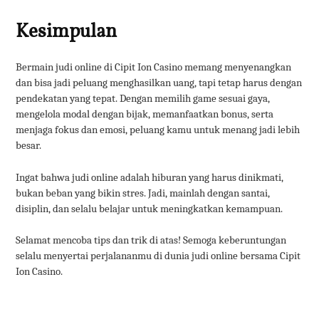
Kesimpulan
Bermain judi online di Cipit Ion Casino memang menyenangkan
dan bisa jadi peluang menghasilkan uang, tapi tetap harus dengan
pendekatan yang tepat. Dengan memilih game sesuai gaya,
mengelola modal dengan bijak, memanfaatkan bonus, serta
menjaga fokus dan emosi, peluang kamu untuk menang jadi lebih
besar.
Ingat bahwa judi online adalah hiburan yang harus dinikmati,
bukan beban yang bikin stres. Jadi, mainlah dengan santai,
disiplin, dan selalu belajar untuk meningkatkan kemampuan.
Selamat mencoba tips dan trik di atas! Semoga keberuntungan
selalu menyertai perjalananmu di dunia judi online bersama Cipit
Ion Casino.