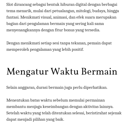
Slot dirancang sebagai bentuk hiburan digital dengan berbagai
tema menarik, mulai dari petualangan, mitologi, budaya, hingga
fantasi. Menikmati visual, animasi, dan efek suara merupakan
bagian dari pengalaman bermain yang sering kali sama
menyenangkannya dengan fitur bonus yang tersedia.
Dengan menikmati setiap sesi tanpa tekanan, pemain dapat
memperoleh pengalaman yang lebih positif.
Mengatur Waktu Bermain
Selain anggaran, durasi bermain juga perlu diperhatikan.
Menentukan batas waktu sebelum memulai permainan
membantu menjaga keseimbangan dengan aktivitas lainnya.
Setelah waktu yang telah ditentukan selesai, beristirahat sejenak
dapat menjadi pilihan yang baik.