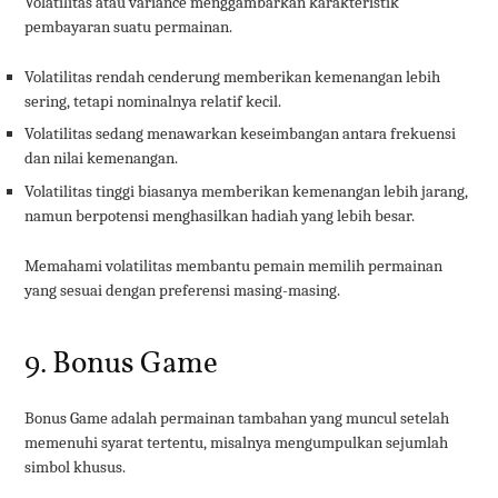
Volatilitas atau variance menggambarkan karakteristik
pembayaran suatu permainan.
Volatilitas rendah cenderung memberikan kemenangan lebih
sering, tetapi nominalnya relatif kecil.
Volatilitas sedang menawarkan keseimbangan antara frekuensi
dan nilai kemenangan.
Volatilitas tinggi biasanya memberikan kemenangan lebih jarang,
namun berpotensi menghasilkan hadiah yang lebih besar.
Memahami volatilitas membantu pemain memilih permainan
yang sesuai dengan preferensi masing-masing.
9. Bonus Game
Bonus Game adalah permainan tambahan yang muncul setelah
memenuhi syarat tertentu, misalnya mengumpulkan sejumlah
simbol khusus.