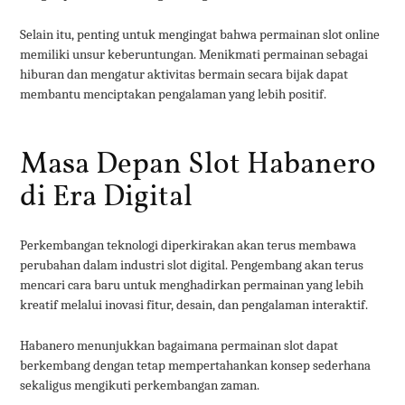
Selain itu, penting untuk mengingat bahwa permainan slot online
memiliki unsur keberuntungan. Menikmati permainan sebagai
hiburan dan mengatur aktivitas bermain secara bijak dapat
membantu menciptakan pengalaman yang lebih positif.
Masa Depan Slot Habanero
di Era Digital
Perkembangan teknologi diperkirakan akan terus membawa
perubahan dalam industri slot digital. Pengembang akan terus
mencari cara baru untuk menghadirkan permainan yang lebih
kreatif melalui inovasi fitur, desain, dan pengalaman interaktif.
Habanero menunjukkan bagaimana permainan slot dapat
berkembang dengan tetap mempertahankan konsep sederhana
sekaligus mengikuti perkembangan zaman.