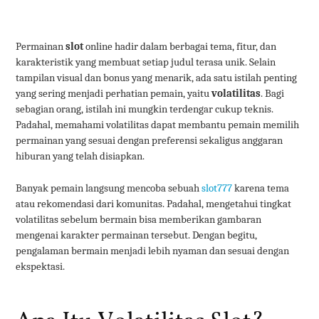
Permainan
slot
online hadir dalam berbagai tema, fitur, dan
karakteristik yang membuat setiap judul terasa unik. Selain
tampilan visual dan bonus yang menarik, ada satu istilah penting
yang sering menjadi perhatian pemain, yaitu
volatilitas
. Bagi
sebagian orang, istilah ini mungkin terdengar cukup teknis.
Padahal, memahami volatilitas dapat membantu pemain memilih
permainan yang sesuai dengan preferensi sekaligus anggaran
hiburan yang telah disiapkan.
Banyak pemain langsung mencoba sebuah
slot777
karena tema
atau rekomendasi dari komunitas. Padahal, mengetahui tingkat
volatilitas sebelum bermain bisa memberikan gambaran
mengenai karakter permainan tersebut. Dengan begitu,
pengalaman bermain menjadi lebih nyaman dan sesuai dengan
ekspektasi.