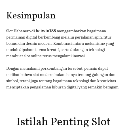
Kesimpulan
Slot Habanero di
betwin188
menggambarkan bagaimana
permainan digital berkembang melalui perjalanan spin, fitur
bonus, dan desain modern. Kombinasi antara mekanisme yang
mudah dipahami, tema kreatif, serta dukungan teknologi
membuat slot online terus mengalami inovasi.
Dengan memahami perkembangan tersebut, pemain dapat
melihat bahwa slot modern bukan hanya tentang gulungan dan
simbol, tetapi juga tentang bagaimana teknologi dan kreativitas
menciptakan pengalaman hiburan digital yang semakin beragam.
Istilah Penting Slot