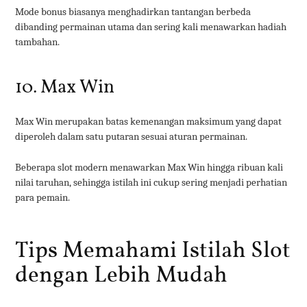
Mode bonus biasanya menghadirkan tantangan berbeda
dibanding permainan utama dan sering kali menawarkan hadiah
tambahan.
10. Max Win
Max Win merupakan batas kemenangan maksimum yang dapat
diperoleh dalam satu putaran sesuai aturan permainan.
Beberapa slot modern menawarkan Max Win hingga ribuan kali
nilai taruhan, sehingga istilah ini cukup sering menjadi perhatian
para pemain.
Tips Memahami Istilah Slot
dengan Lebih Mudah