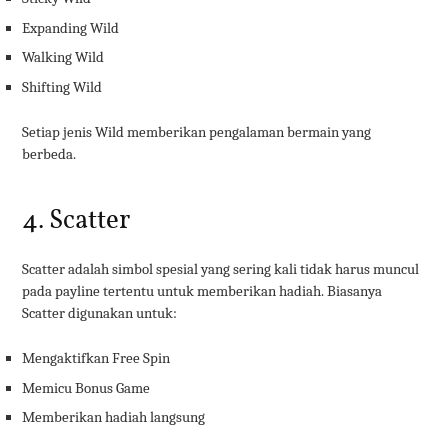
Expanding Wild
Walking Wild
Shifting Wild
Setiap jenis Wild memberikan pengalaman bermain yang
berbeda.
4. Scatter
Scatter adalah simbol spesial yang sering kali tidak harus muncul
pada payline tertentu untuk memberikan hadiah. Biasanya
Scatter digunakan untuk:
Mengaktifkan Free Spin
Memicu Bonus Game
Memberikan hadiah langsung