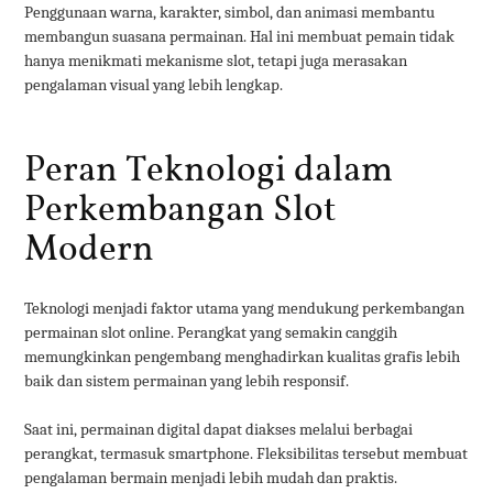
Penggunaan warna, karakter, simbol, dan animasi membantu
membangun suasana permainan. Hal ini membuat pemain tidak
hanya menikmati mekanisme slot, tetapi juga merasakan
pengalaman visual yang lebih lengkap.
Peran Teknologi dalam
Perkembangan Slot
Modern
Teknologi menjadi faktor utama yang mendukung perkembangan
permainan slot online. Perangkat yang semakin canggih
memungkinkan pengembang menghadirkan kualitas grafis lebih
baik dan sistem permainan yang lebih responsif.
Saat ini, permainan digital dapat diakses melalui berbagai
perangkat, termasuk smartphone. Fleksibilitas tersebut membuat
pengalaman bermain menjadi lebih mudah dan praktis.