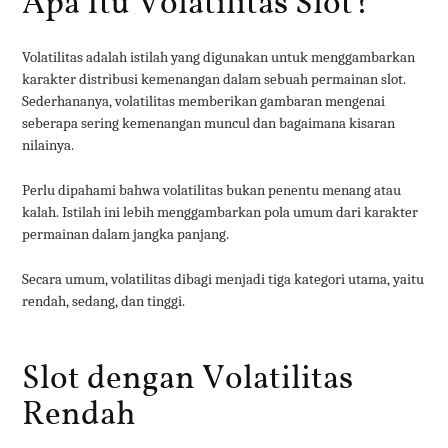
Apa Itu Volatilitas Slot?
Volatilitas adalah istilah yang digunakan untuk menggambarkan
karakter distribusi kemenangan dalam sebuah permainan slot.
Sederhananya, volatilitas memberikan gambaran mengenai
seberapa sering kemenangan muncul dan bagaimana kisaran
nilainya.
Perlu dipahami bahwa volatilitas bukan penentu menang atau
kalah. Istilah ini lebih menggambarkan pola umum dari karakter
permainan dalam jangka panjang.
Secara umum, volatilitas dibagi menjadi tiga kategori utama, yaitu
rendah, sedang, dan tinggi.
Slot dengan Volatilitas
Rendah