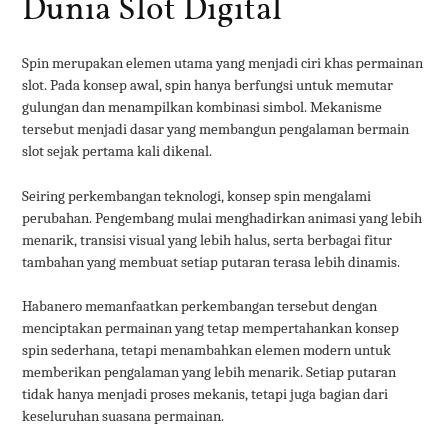
Dunia Slot Digital
Spin merupakan elemen utama yang menjadi ciri khas permainan
slot. Pada konsep awal, spin hanya berfungsi untuk memutar
gulungan dan menampilkan kombinasi simbol. Mekanisme
tersebut menjadi dasar yang membangun pengalaman bermain
slot sejak pertama kali dikenal.
Seiring perkembangan teknologi, konsep spin mengalami
perubahan. Pengembang mulai menghadirkan animasi yang lebih
menarik, transisi visual yang lebih halus, serta berbagai fitur
tambahan yang membuat setiap putaran terasa lebih dinamis.
Habanero memanfaatkan perkembangan tersebut dengan
menciptakan permainan yang tetap mempertahankan konsep
spin sederhana, tetapi menambahkan elemen modern untuk
memberikan pengalaman yang lebih menarik. Setiap putaran
tidak hanya menjadi proses mekanis, tetapi juga bagian dari
keseluruhan suasana permainan.