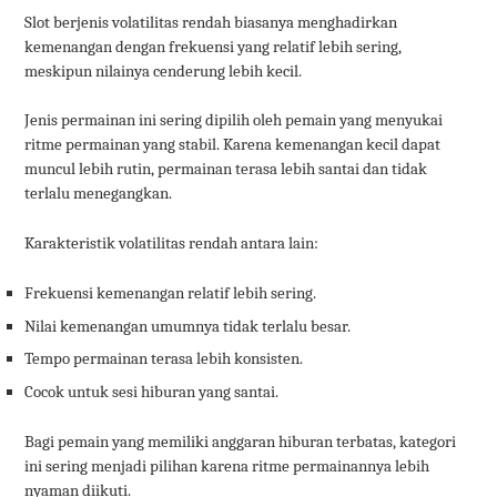
Slot berjenis volatilitas rendah biasanya menghadirkan
kemenangan dengan frekuensi yang relatif lebih sering,
meskipun nilainya cenderung lebih kecil.
Jenis permainan ini sering dipilih oleh pemain yang menyukai
ritme permainan yang stabil. Karena kemenangan kecil dapat
muncul lebih rutin, permainan terasa lebih santai dan tidak
terlalu menegangkan.
Karakteristik volatilitas rendah antara lain:
Frekuensi kemenangan relatif lebih sering.
Nilai kemenangan umumnya tidak terlalu besar.
Tempo permainan terasa lebih konsisten.
Cocok untuk sesi hiburan yang santai.
Bagi pemain yang memiliki anggaran hiburan terbatas, kategori
ini sering menjadi pilihan karena ritme permainannya lebih
nyaman diikuti.