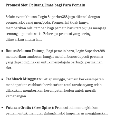
Promosi Slot: Peluang Emas bagi Para Pemain
Selain event khusus, Login Superbet388 juga dikenal dengan
promosi slot yang menggoda. Promosi ini tidak hanya
memberikan nilai tambah bagi pemain baru tetapi juga menjaga
semangat pemain setia. Beberapa promosi yang sering
ditawarkan antara lain:
Bonus Selamat Datang
: Bagi pemain baru, Login Superbet388
memberikan sambutan hangat melalui bonus deposit pertama
yang dapat digunakan untuk menjelajahi berbagai permainan
slot.
Cashback Mingguan
: Setiap minggu, pemain berkesempatan
mendapatkan cashback berdasarkan total taruhan yang telah
dilakukan, memberikan kesempatan kedua untuk meraih
kemenangan.
Putaran Gratis (Free Spins)
: Promosi ini memungkinkan
pemain untuk memutar gulungan slot tanpa harus menggunakan