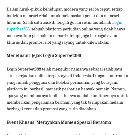
Dalam hiruk-pikuk kehidupan modern yang serba cepat, setiap
individu mencari celah untuk melepaskan penat dan mencari
hiburan. Salah satu oase di tengah gurun rutinitas adalah
Login
superbet388
, sebuah platform perjudian online yang tidak hanya
menawarkan permainan menarik tetapi juga berbagai event
khusus dan promosi slot yang sayang untuk dilewatkan.
Menelusuri Jejak Login Superbet388
Login Superbet388 telah mengukir namanya sebagai salah satu
situs perjudian online terpercaya di Indonesia. Dengan antarmuka
yang ramah pengguna dan koleksi permainan yang beragam,
platform ini berhasil menarik perhatian banyak pemain. Namun,
apa yang membuatnya lebih istimewa adalah komitmennya untuk
memberikan pengalaman bermain yang tak terlupakan melalui
berbagai event dan promosi yang rutin diadakan.
Event Khusus: Merayakan Momen Spesial Bersama