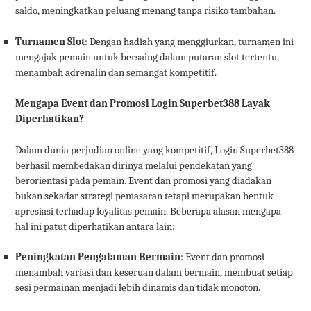
saldo, meningkatkan peluang menang tanpa risiko tambahan.
Turnamen Slot
: Dengan hadiah yang menggiurkan, turnamen ini
mengajak pemain untuk bersaing dalam putaran slot tertentu,
menambah adrenalin dan semangat kompetitif.
Mengapa Event dan Promosi Login Superbet388 Layak
Diperhatikan?
Dalam dunia perjudian online yang kompetitif, Login Superbet388
berhasil membedakan dirinya melalui pendekatan yang
berorientasi pada pemain. Event dan promosi yang diadakan
bukan sekadar strategi pemasaran tetapi merupakan bentuk
apresiasi terhadap loyalitas pemain. Beberapa alasan mengapa
hal ini patut diperhatikan antara lain:
Peningkatan Pengalaman Bermain
: Event dan promosi
menambah variasi dan keseruan dalam bermain, membuat setiap
sesi permainan menjadi lebih dinamis dan tidak monoton.