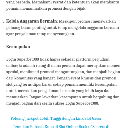
yang berbeda. Memahami syarat dan ketentuan akan membantu
pemain memanfaatkan promosi dengan bijak.
Kelola Anggaran Bermain
: Meskipun promosi menawarkan
peluang besar, penting untuk tetap mengelola anggaran bermain
agar pengalaman tetap menyenangkan.
Kesimpulan
Login Superbet388 tidak hanya sekadar platform perjudian
online; ia adalah ruang di mana pemain dapat merayakan momen
spesial, menikmati promosi menguntungkan, dan menjadi bagian
dari komunitas yang hangat. Dengan event khusus dan promosi
slot yang terus diperbarui, setiap pemain memiliki kesempatan
untuk merasakan pengalaman bermain yang lebih kaya dan
memuaskan. Jangan lewatkan kesempatan untuk bergabung dan
menjadi bagian dari cerita sukses Login Superbet388.
←
Peluang Jackpot Lebih Tinggi dengan Link Slot Gacor
Temukan Rahasia Kuno di Slot Online Book of Secrets di