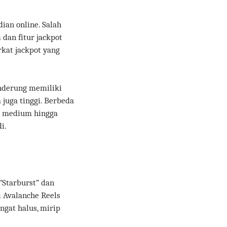
ian online. Salah
dan fitur jackpot
rkat jackpot yang
nderung memiliki
 juga tinggi. Berbeda
as medium hingga
i.
“Starburst” dan
i Avalanche Reels
ngat halus, mirip