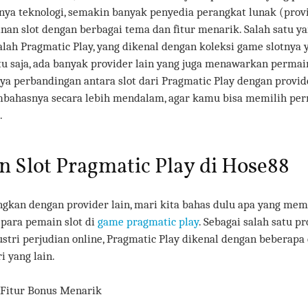
a teknologi, semakin banyak penyedia perangkat lunak (prov
n slot dengan berbagai tema dan fitur menarik. Salah satu yan
lah Pragmatic Play, yang dikenal dengan koleksi game slotnya
tu saja, ada banyak provider lain yang juga menawarkan permain
a perbandingan antara slot dari Pragmatic Play dengan provide
mbahasnya secara lebih mendalam, agar kamu bisa memilih per
.
 Slot Pragmatic Play di Hose88
an dengan provider lain, mari kita bahas dulu apa yang mem
 para pemain slot di
game pragmatic play
. Sebagai salah satu p
ustri perjudian online, Pragmatic Play dikenal dengan beberapa 
 yang lain.
 Fitur Bonus Menarik