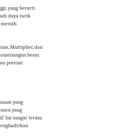
gi, yang berarti
di daya tarik
k meraih
ins, Multiplier, dan
kemenangan besar.
an potensi
nimasi yang
suara yang
 Ini sangat terasa
 menghadirkan