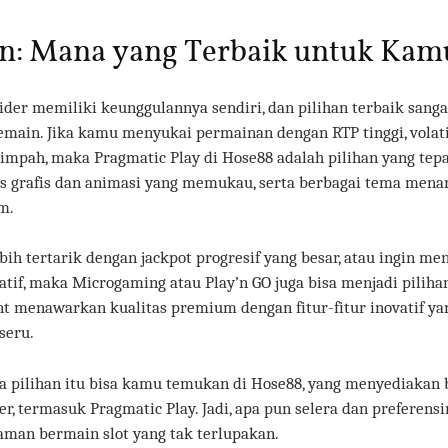
n: Mana yang Terbaik untuk Kam
der memiliki keunggulannya sendiri, dan pilihan terbaik sang
pemain. Jika kamu menyukai permainan dengan RTP tinggi, volat
impah, maka Pragmatic Play di Hose88 adalah pilihan yang tepa
 grafis dan animasi yang memukau, serta berbagai tema menar
m.
ih tertarik dengan jackpot progresif yang besar, atau ingin me
atif, maka Microgaming atau Play’n GO juga bisa menjadi piliha
nt menawarkan kualitas premium dengan fitur-fitur inovatif 
seru.
a pilihan itu bisa kamu temukan di Hose88, yang menyediakan b
er, termasuk Pragmatic Play. Jadi, apa pun selera dan preferens
man bermain slot yang tak terlupakan.