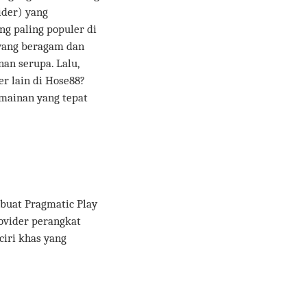
ider) yang
g paling populer di
 yang beragam dan
an serupa. Lalu,
r lain di Hose88?
mainan yang tepat
buat Pragmatic Play
rovider perangkat
ciri khas yang