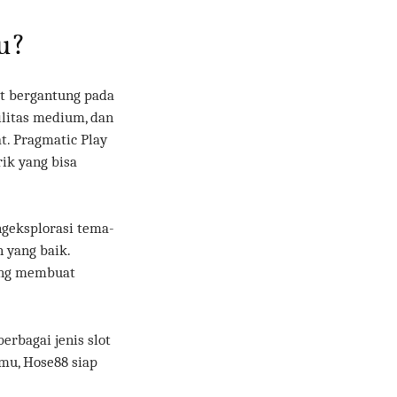
u?
at bergantung pada
ilitas medium, dan
t. Pragmatic Play
ik yang bisa
ngeksplorasi tema-
n yang baik.
yang membuat
erbagai jenis slot
imu, Hose88 siap