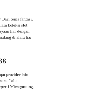
 Dari tema fantasi,
lam koleksi slot
ayaan liar dengan
alang di alam liar
88
pa provider lain
eru. Lalu,
eperti Microgaming,