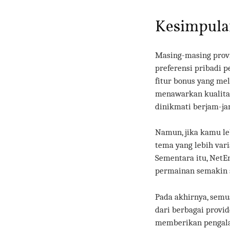
Kesimpula
Masing-masing provi
preferensi pribadi 
fitur bonus yang mel
menawarkan kualitas
dinikmati berjam-ja
Namun, jika kamu leb
tema yang lebih vari
Sementara itu, NetE
permainan semakin 
Pada akhirnya, semu
dari berbagai provid
memberikan pengala