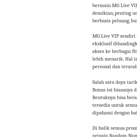
bermain MG Live VIP
demikian, penting u
berbasis peluang, b
MG Live VIP sendiri
eksklusif dibandingk
akses ke berbagai fi
lebih menarik. Hal
personal dan terarah
Salah satu daya tari
Bonus ini biasanya d
Bentuknya bisa bera
tersedia untuk semu
dipahami dengan ba
Di balik semua prom
prinsip Random Numb