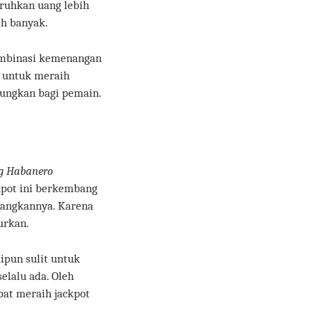
ruhkan uang lebih
h banyak.
kombinasi kemenangan
n untuk meraih
tungkan bagi pemain.
g Habanero
kpot ini berkembang
nangkannya. Karena
urkan.
ipun sulit untuk
elalu ada. Oleh
pat meraih jackpot