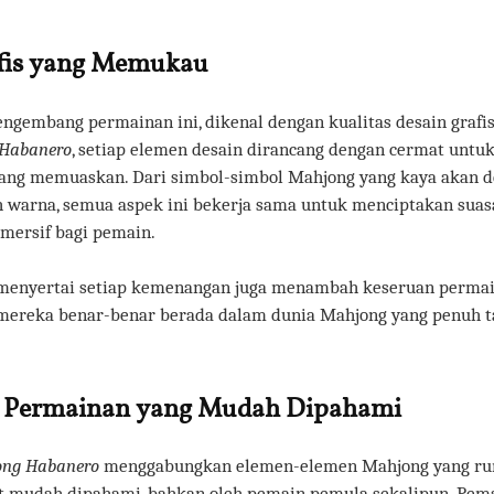
fis yang Memukau
ngembang permainan ini, dikenal dengan kualitas desain grafis 
 Habanero
, setiap elemen desain dirancang dengan cermat unt
ang memuaskan. Dari simbol-simbol Mahjong yang kaya akan det
 warna, semua aspek ini bekerja sama untuk menciptakan suas
mersif bagi pemain.
 menyertai setiap kemenangan juga menambah keseruan permai
 mereka benar-benar berada dalam dunia Mahjong yang penuh 
 Permainan yang Mudah Dipahami
ong Habanero
menggabungkan elemen-elemen Mahjong yang ru
t mudah dipahami, bahkan oleh pemain pemula sekalipun. Pem