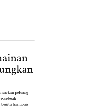
mainan
tungkan
nawarkan peluang
ro
, sebuah
 begitu harmonis