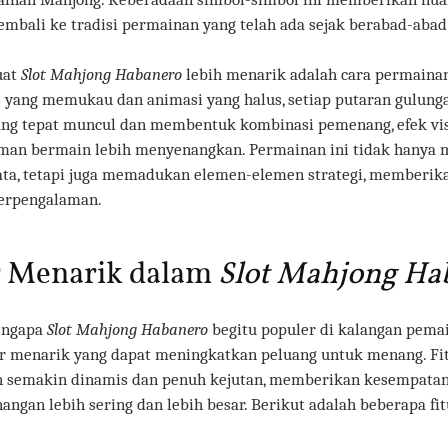
bali ke tradisi permainan yang telah ada sejak berabad-abad
uat
Slot Mahjong Habanero
lebih menarik adalah cara permainan 
s yang memukau dan animasi yang halus, setiap putaran gulunga
yang tepat muncul dan membentuk kombinasi pemenang, efek vi
man bermain lebih menyenangkan. Permainan ini tidak hanya
ta, tetapi juga memadukan elemen-elemen strategi, memberika
berpengalaman.
r Menarik dalam
Slot Mahjong Ha
mengapa
Slot Mahjong Habanero
begitu populer di kalangan pemai
ur menarik yang dapat meningkatkan peluang untuk menang. Fitu
semakin dinamis dan penuh kejutan, memberikan kesempata
ngan lebih sering dan lebih besar. Berikut adalah beberapa fi