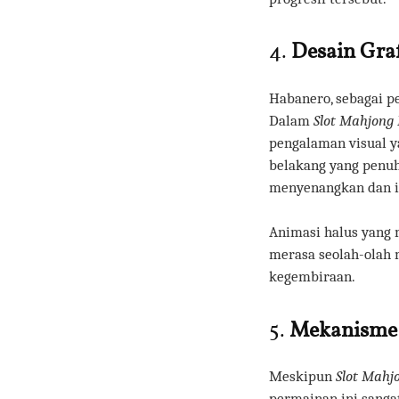
4.
Desain Gra
Habanero, sebagai pe
Dalam
Slot Mahjong
pengalaman visual y
belakang yang penuh
menyenangkan dan i
Animasi halus yang
merasa seolah-olah
kegembiraan.
5.
Mekanisme
Meskipun
Slot Mahj
permainan ini sanga