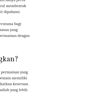
uncul membentuk
it dipahami.
erutama bagi
laman yang
 permainan dengan
gkan?
 permainan yang
 pemain memiliki
gkatkan keseruan
adiah yang lebih