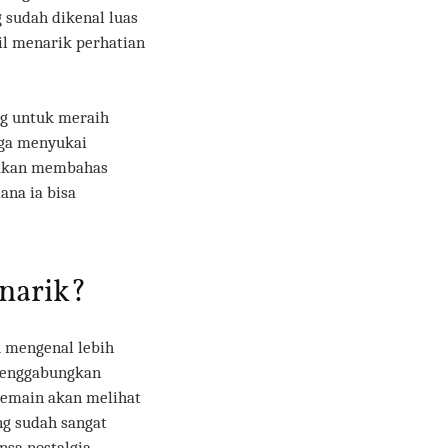
sudah dikenal luas
l menarik perhatian
ng untuk meraih
uga menyukai
a akan membahas
ana ia bisa
narik?
lu mengenal lebih
menggabungkan
Pemain akan melihat
ng sudah sangat
sa nostalgia,