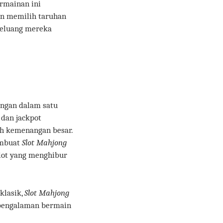
rmainan ini
an memilih taruhan
peluang mereka
ngan dalam satu
 dan jackpot
h kemenangan besar.
embuat
Slot Mahjong
lot yang menghibur
klasik,
Slot Mahjong
i pengalaman bermain