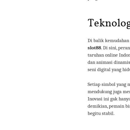
Teknolog
Di balik kemudahan 
slot88
. Di sini, pe
taruhan online Indo
dan animasi dinamis
seni digital yang hid
Setiap simbol yang m
mendukung juga mena
Inovasi ini gak hany
demikian, pemain bi
begitu stabil.