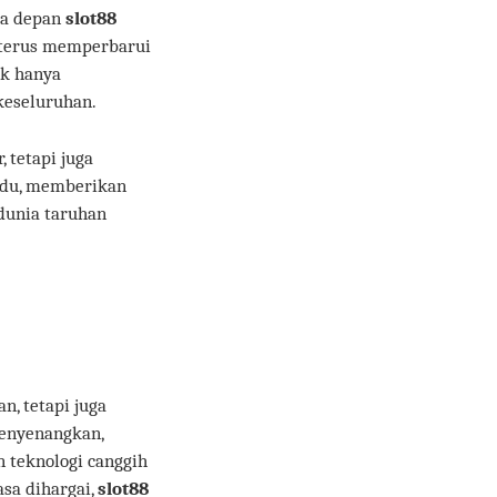
sa depan
slot88
 terus memperbarui
ak hanya
keseluruhan.
 tetapi juga
padu, memberikan
dunia taruhan
, tetapi juga
enyenangkan,
 teknologi canggih
sa dihargai,
slot88