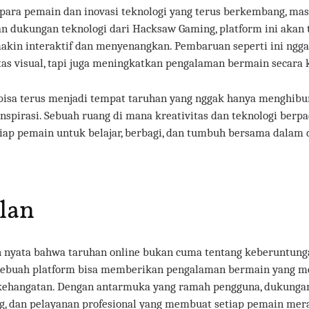
para pemain dan inovasi teknologi yang terus berkembang, ma
n dukungan teknologi dari Hacksaw Gaming, platform ini akan
 makin interaktif dan menyenangkan. Pembaruan seperti ini ngg
as visual, tapi juga meningkatkan pengalaman bermain secara 
isa terus menjadi tempat taruhan yang nggak hanya menghibur,
spirasi. Sebuah ruang di mana kreativitas dan teknologi ber
iap pemain untuk belajar, berbagi, dan tumbuh bersama dalam 
lan
 nyata bahwa taruhan online bukan cuma tentang keberuntungan
sebuah platform bisa memberikan pengalaman bermain yang m
kehangatan. Dengan antarmuka yang ramah pengguna, dukungan
, dan pelayanan profesional yang membuat setiap pemain mera