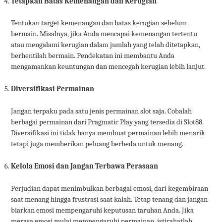
Tetapkan Batas Kemenangan dan Kerugian
Tentukan target kemenangan dan batas kerugian sebelum
bermain. Misalnya, jika Anda mencapai kemenangan tertentu
atau mengalami kerugian dalam jumlah yang telah ditetapkan,
berhentilah bermain. Pendekatan ini membantu Anda
mengamankan keuntungan dan mencegah kerugian lebih lanjut.
Diversifikasi Permainan
Jangan terpaku pada satu jenis permainan slot saja. Cobalah
berbagai permainan dari Pragmatic Play yang tersedia di Slot88.
Diversifikasi ini tidak hanya membuat permainan lebih menarik
tetapi juga memberikan peluang berbeda untuk menang.
Kelola Emosi dan Jangan Terbawa Perasaan
Perjudian dapat menimbulkan berbagai emosi, dari kegembiraan
saat menang hingga frustrasi saat kalah. Tetap tenang dan jangan
biarkan emosi mempengaruhi keputusan taruhan Anda. Jika
merasa emosi mulai mempengaruhi permainan, istirahatlah