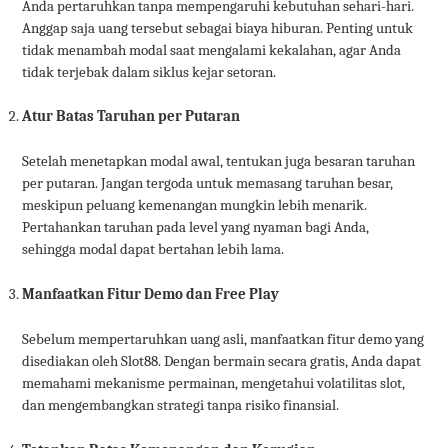
Anda pertaruhkan tanpa mempengaruhi kebutuhan sehari-hari.
Anggap saja uang tersebut sebagai biaya hiburan. Penting untuk
tidak menambah modal saat mengalami kekalahan, agar Anda
tidak terjebak dalam siklus kejar setoran.
Atur Batas Taruhan per Putaran
Setelah menetapkan modal awal, tentukan juga besaran taruhan
per putaran. Jangan tergoda untuk memasang taruhan besar,
meskipun peluang kemenangan mungkin lebih menarik.
Pertahankan taruhan pada level yang nyaman bagi Anda,
sehingga modal dapat bertahan lebih lama.
Manfaatkan Fitur Demo dan Free Play
Sebelum mempertaruhkan uang asli, manfaatkan fitur demo yang
disediakan oleh Slot88. Dengan bermain secara gratis, Anda dapat
memahami mekanisme permainan, mengetahui volatilitas slot,
dan mengembangkan strategi tanpa risiko finansial.