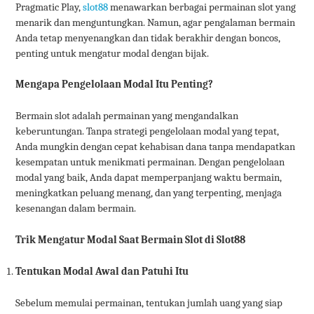
Pragmatic Play,
slot88
menawarkan berbagai permainan slot yang
menarik dan menguntungkan. Namun, agar pengalaman bermain
Anda tetap menyenangkan dan tidak berakhir dengan boncos,
penting untuk mengatur modal dengan bijak.
Mengapa Pengelolaan Modal Itu Penting?
Bermain slot adalah permainan yang mengandalkan
keberuntungan. Tanpa strategi pengelolaan modal yang tepat,
Anda mungkin dengan cepat kehabisan dana tanpa mendapatkan
kesempatan untuk menikmati permainan. Dengan pengelolaan
modal yang baik, Anda dapat memperpanjang waktu bermain,
meningkatkan peluang menang, dan yang terpenting, menjaga
kesenangan dalam bermain.
Trik Mengatur Modal Saat Bermain Slot di Slot88
Tentukan Modal Awal dan Patuhi Itu
Sebelum memulai permainan, tentukan jumlah uang yang siap